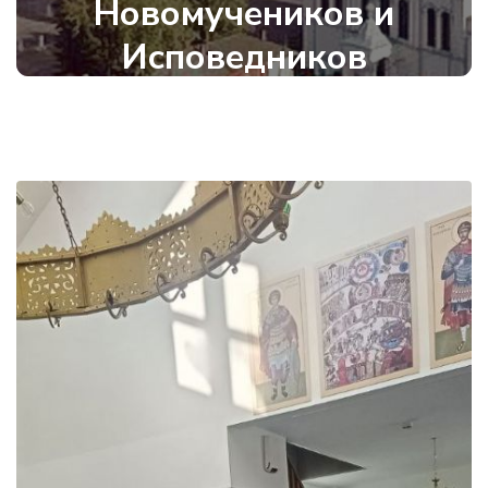
Новомучеников и
Исповедников
Дмитровских