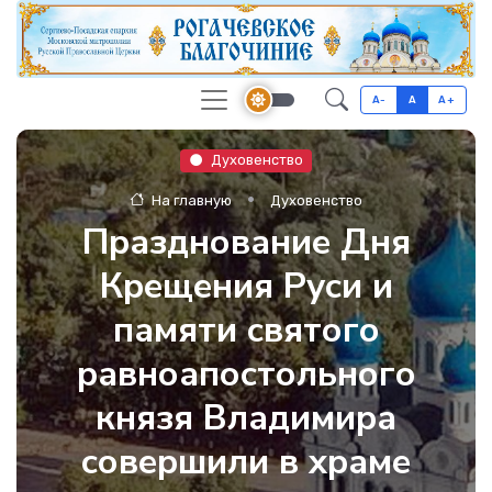
A-
A
A+
Духовенство
На главную
Духовенство
Празднование Дня
Крещения Руси и
памяти святого
равноапостольного
князя Владимира
совершили в храме