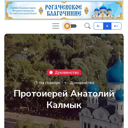
A-
A
A+
Духовенство
На главную
Духовенство
Протоиерей Анатолий
Калмык