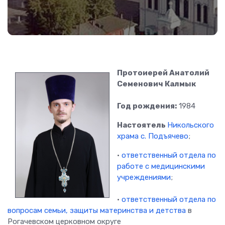
Протоиерей Анатолий
Семенович Калмык
Год рождения:
1984
Настоятель
Никольского
храма с. Подъячево
;
•
ответственный отдела по
работе с медицинскими
учреждениями
;
•
ответственный отдела по
вопросам семьи, защиты материнства и детства
в
Рогачевском церковном округе