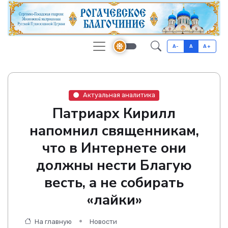
A-
A
A+
Актуальная аналитика
Патриарх Кирилл
напомнил священникам,
что в Интернете они
должны нести Благую
весть, а не собирать
«лайки»
На главную
Новости