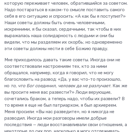
которую переживает человек, обратившийся за советом.
Надо постараться в каком-то смысле поставить самого
себя в его ситуацию и спросить: «А как бы я поступил?»
Наши советы должны быть очень человечными,
искренними, я бы сказал, сердечными, так чтобы в них
выражалась наша солидарность с людьми и они бы
видели, что мы разделяем их скорбь; но одновременно
эти советы должны нести в себе Божию правду.
Мне приходилось давать такие советы. Иногда они не
соответствовали настроениям тех, кто за ними
обращался, например, когда я говорил, что не могу
благословить на развод: «Да, у вас что-то произошло,
но
то, что Бог соединил, человек да не разлучает
. Как же
вы просите меня вас развести?» Люди верующие,
сочетались браком, а теперь надо, чтобы их развели? В
то время я еще не был патриархом, я был архиереем.
Меня просили: «Вы нас разведите», но я никогда не
разводил. Иногда мои разговоры имели добрые
последствия — люди восстанавливали свои отношения, а
некоторые до сих пор, насколько я могу отслеживать,