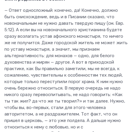
— Ответ односложный: конечно, да! Конечно, должно
быть снисхождение, ведь и в Писании сказано, что
новоначальным не нужно давать твердую пищу (см. Евр.
5:12). А если вы на новоначального христианина будете
сразу возлагать устав афонского монастыря, то ничего
же не получится. Даже городской житель не может жить
по уставу монастыря, а значит, мы признаем
альтернативность: для монахов — одно, для белого
духовенства и мирян — другое. А вот в приходской
практике, как Вы правильно заметили, мы не всегда, к
сожалению, чувствительны к особенностям тех людей,
которые только переступили порог храма. К ним нужно
очень бережно относиться. В первую очередь не надо
никого сразу перевоспитывать, не надо говорить: «Как
ты так жил? да что же ты творил?» и так далее. Нужно,
чтобы вы, во-первых, стали для этого человека
авторитетом, а не раздражителем. Тот факт, что он
пришел в церковь, — это уже полдела. А дальше нужно
относиться к нему с любовью, но и с