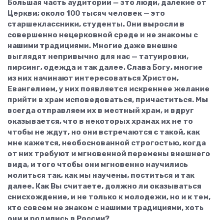
Большая часть аудитории — это люди, далекие от
Церкви; около 100 тысяч человек — это
старшеклассники, студенты. Они выросли в
совершенно нецерковной среде и не знакомы с
нашими традициями. Многие даже внешне
выглядят непривычно для нас — татуировки,
пирсинг, одежда и так далее. Слава Богу, многие
из них начинают интересоваться Христом,
Евангелием, у них появляется искреннее желание
прийти в храм исповедоваться, причаститься. Мы
всегда отправляем их в местный храм, и вдруг
оказывается, что в некоторых храмах их не то
чтобы не ждут, но они встречаются с такой, как
мне кажется, необоснованной строгостью, когда
от них требуют и мгновенной перемены внешнего
вида, и того чтобы они мгновенно научились
молиться так, как мы научены, поститься и так
далее. Как Вы считаете, должно ли оказываться
снисхождение, и не только к молодежи, но и к тем,
кто совсем не знаком с нашими традициями, хоть
они и родились в России?