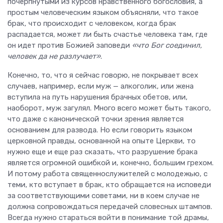
почерпнутыми из курсов нравственного богословия, а
простым человеческим языком объясняли, что такое
брак, что происходит с человеком, когда брак
распадается, может ли быть счастье человека там, где
он идет против Божией заповеди
«что Бог соединил,
человек да не разлучает»
.
Конечно, то, что я сейчас говорю, не покрывает всех
случаев, например, если муж — алкоголик, или жена
вступила на путь нарушения брачных обетов, или,
наоборот, муж загулял. Много всего может быть такого,
что даже с канонической точки зрения является
основанием для развода. Но если говорить языком
церковной правды, основанной на опыте Церкви, то
нужно еще и еще раз сказать, что разрушение брака
является огромной ошибкой и, конечно, большим грехом.
И потому работа священнослужителей с молодежью, с
теми, кто вступает в брак, кто обращается на исповеди
за соответствующими советами, ни в коем случае не
должна сопровождаться передачей словесных штампов.
Всегда нужно стараться войти в понимание той драмы,