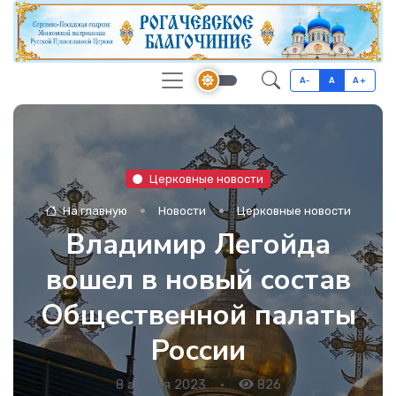
A-
A
A+
Церковные новости
На главную
Новости
Церковные новости
Владимир Легойда
вошел в новый состав
Общественной палаты
России
8 апреля 2023
•
826