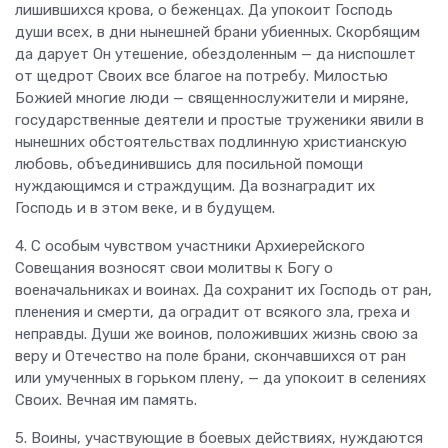
лишившихся крова, о беженцах. Да упокоит Господь
души всех, в дни нынешней брани убиенных. Скорбящим
да дарует Он утешение, обездоленным — да ниспошлет
от щедрот Своих все благое на потребу. Милостью
Божией многие люди — священнослужители и миряне,
государственные деятели и простые труженики явили в
нынешних обстоятельствах подлинную христианскую
любовь, объединившись для посильной помощи
нуждающимся и страждущим. Да вознаградит их
Господь и в этом веке, и в будущем.
4. С особым чувством участники Архиерейского
Совещания возносят свои молитвы к Богу о
военачальниках и воинах. Да сохранит их Господь от ран,
пленения и смерти, да оградит от всякого зла, греха и
неправды. Души же воинов, положивших жизнь свою за
веру и Отечество на поле брани, скончавшихся от ран
или умученных в горьком плену, — да упокоит в селениях
Своих. Вечная им память.
5. Воины, участвующие в боевых действиях, нуждаются