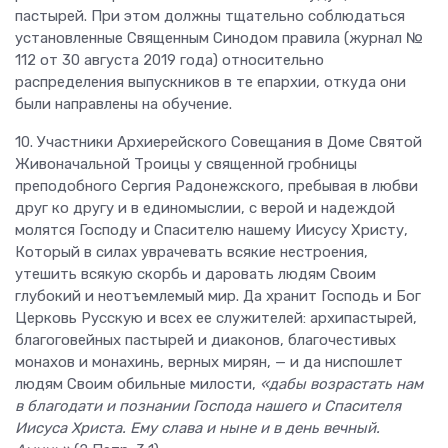
пастырей. При этом должны тщательно соблюдаться
установленные Священным Синодом правила (журнал №
112 от 30 августа 2019 года) относительно
распределения выпускников в те епархии, откуда они
были направлены на обучение.
10. Участники Архиерейского Совещания в Доме Святой
Живоначальной Троицы у священной гробницы
преподобного Сергия Радонежского, пребывая в любви
друг ко другу и в единомыслии, с верой и надеждой
молятся Господу и Спасителю нашему Иисусу Христу,
Который в силах уврачевать всякие нестроения,
утешить всякую скорбь и даровать людям Своим
глубокий и неотъемлемый мир. Да хранит Господь и Бог
Церковь Русскую и всех ее служителей: архипастырей,
благоговейных пастырей и диаконов, благочестивых
монахов и монахинь, верных мирян, — и да ниспошлет
людям Своим обильные милости,
«дабы возрастать нам
в благодати и познании Господа нашего и Спасителя
Иисуса Христа. Ему слава и ныне и в день вечный.