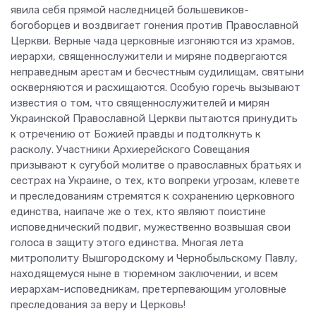
явила себя прямой наследницей большевиков-
богоборцев и воздвигает гонения против Православной
Церкви. Верные чада церковные изгоняются из храмов,
иерархи, священнослужители и миряне подвергаются
неправедным арестам и бесчестным судилищам, святыни
оскверняются и расхищаются. Особую горечь вызывают
известия о том, что священнослужителей и мирян
Украинской Православной Церкви пытаются принудить
к отречению от Божией правды и подтолкнуть к
расколу. Участники Архиерейского Совещания
призывают к сугубой молитве о православных братьях и
сестрах на Украине, о тех, кто вопреки угрозам, клевете
и преследованиям стремятся к сохранению церковного
единства, наипаче же о тех, кто являют поистине
исповеднический подвиг, мужественно возвышая свои
голоса в защиту этого единства. Многая лета
митрополиту Вышгородскому и Чернобыльскому Павлу,
находящемуся ныне в тюремном заключении, и всем
иерархам-исповедникам, претерпевающим уголовные
преследования за веру и Церковь!