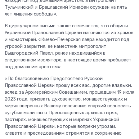
находится под домашним арестом, а митрополит
Тульчинский и Брацлавский Ионафан осужден на пять
лет лишения свободы».
В циркулярном письме также отмечается, что общины
Украинской Православной Церкви изгоняются из храмов
и монастырей, «Киево-Печерская лавра находится под
угрозой закрытия, ее наместник митрополит
Вышгородский Павел, ранее находившийся в
следственном изоляторе, в настоящее время пребывает
под домашним арестом».
«По благословению Предстоятеля Русской
Православной Церкви прошу всех вас, дорогие владыки,
вслед за Архиерейским Совещанием, прошедшим 19 июля
2023 года, призвать духовенство, монашествующих и
мирян вверенных Вашему попечению епархий возносить
сугубые молитвы о Преосвященных архипастырях,
пастырях, монашествующих и мирянах Украинской
Православной Церкви, которые вопреки угрозам,
клевете и преследованиям стремятся к сохранению