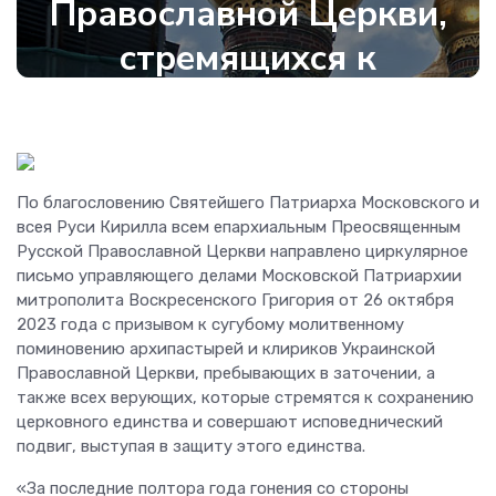
Православной Церкви,
стремящихся к
сохранению церковного
единства
30 октября 2023
•
913
По благословению Святейшего Патриарха Московского и
всея Руси Кирилла всем епархиальным Преосвященным
Русской Православной Церкви направлено циркулярное
письмо управляющего делами Московской Патриархии
митрополита Воскресенского Григория от 26 октября
2023 года с призывом к сугубому молитвенному
поминовению архипастырей и клириков Украинской
Православной Церкви, пребывающих в заточении, а
также всех верующих, которые стремятся к сохранению
церковного единства и совершают исповеднический
подвиг, выступая в защиту этого единства.
«За последние полтора года гонения со стороны