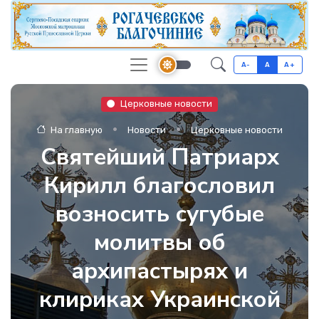
A-
A
A+
Церковные новости
На главную
Новости
Церковные новости
Святейший Патриарх
Кирилл благословил
возносить сугубые
молитвы об
архипастырях и
клириках Украинской