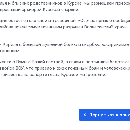
лья и близких родственников в Курске, мы размещаем при хр
 правящий архиерей Курской епархии.
ция остается сложной и тревожной: «Сейчас пришло сообще
 района вражескими военными разрушен Вознесенский храм-
и Кирилл с большой душевной болью и скорбью воспринимае
трополии.
есте с Вами и Вашей паствой, в связи с постигшим бедствие
войск ВСУ, что привело к ожесточенным боям и человеческ
ятейшества на рапорте главы Курской митрополии.
Вернуться к спи