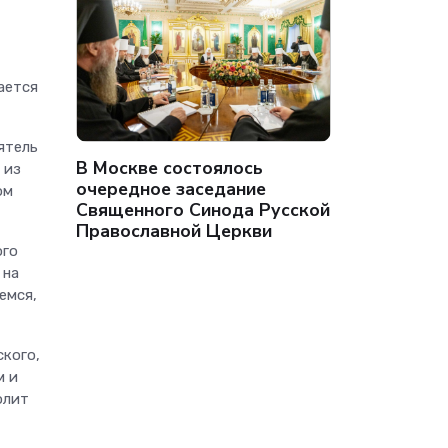
ается
ятель
В Москве состоялось
 из
очередное заседание
ом
Священного Синода Русской
Православной Церкви
ого
 на
емся,
ского,
м и
олит