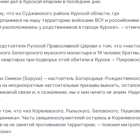
ении дел в Курской епархии в последние дни.
, что из Суджанского района Курской области, где
ргшимися на нашу территорию войсками ВСУ и российскими
ни расположились у родственников в городе Курске», — отмеч
дстоятеля Русской Православной Церкви о том, что «насто
кого Белогорского мужского монастыря и 14 человек братии,
в квартирах при подворье этой обители в Курске — Покровск
ах Симеон (Боруха) — настоятель Богородице-Рождественск
я на неоднократные настоятельные призывы выехать, остался
икакой связи и, к сожалению, мы о нем ничего не знаем. Наде
.
 том, что «из Кореневского, Рыльского, Беловского, Глушков
енника». Часть священнослужителей остались в Кореневско
я на не занятой противником территории, — пояснил митроп
ски».