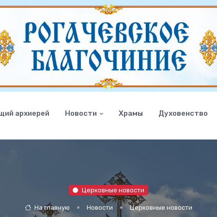
щий архиерей
Новости
Храмы
Духовенство
Церковные новости
На главную
Новости
Церковные новости