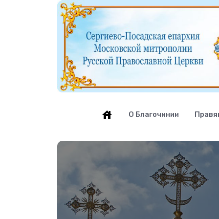
О Благочинии
Правя