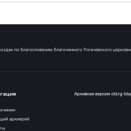
создан по благословению благочинного Рогачевского церковн
гация
Архивная версия old.rg-bla
гочинии
щий архиерей
ти