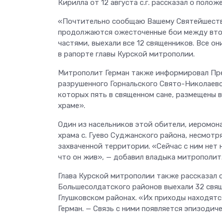
Кирилла от 12 августа с.г. рассказал о полож
«Почтительно сообщаю Вашему Святейшеству
продолжаются ожесточенные бои между вто
частями, выехали все 12 священников. Все о
в рапорте главы Курской митрополии.
Митрополит Герман также информировал Пре
разрушенного Горнальского Свято-Николаевс
которых пять в священном сане, размещены 
храме».
Один из насельников этой обители, иеромон
храма с. Гуево Суджанского района, несмотр
захваченной территории. «Сейчас с ним нет н
что он жив», — добавил владыка митрополит
Глава Курской митрополии также рассказал о
Большесолдатского районов выехали 32 свящ
Глушковском районах. «Их приходы находятс
Герман. — Связь с ними появляется эпизодиче