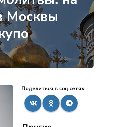
в Москвы
купо
Поделиться в соц.сетях