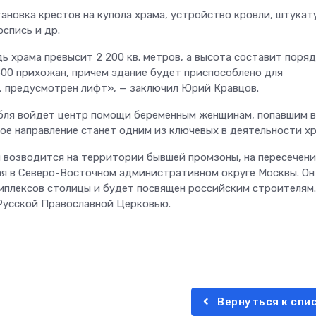
ановка крестов на купола храма, устройство кровли, штукат
спись и др.
 храма превысит 2 200 кв. метров, а высота составит поряд
500 прихожан, причем здание будет приспособлено для
и, предусмотрен лифт», — заключил Юрий Кравцов.
мбля войдет центр помощи беременным женщинам, попавшим в
е направление станет одним из ключевых в деятельности хр
 возводится на территории бывшей промзоны, на пересечен
ая в Северо-Восточном административном округе Москвы. Он
мплексов столицы и будет посвящен российским строителям.
Русской Православной Церковью.
Вернуться к спи