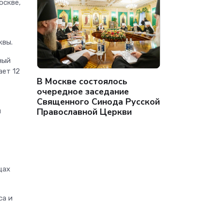
оскве,
квы.
ный
ает 12
В Москве состоялось
очередное заседание
Священного Синода Русской
Православной Церкви
и
цах
са и