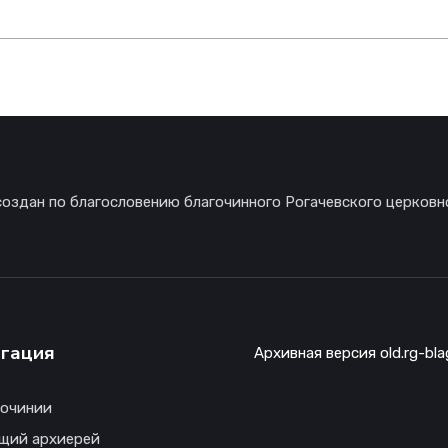
создан по благословению благочинного Рогачевского церковн
гация
Архивная версия old.rg-bla
гочинии
щий архиерей