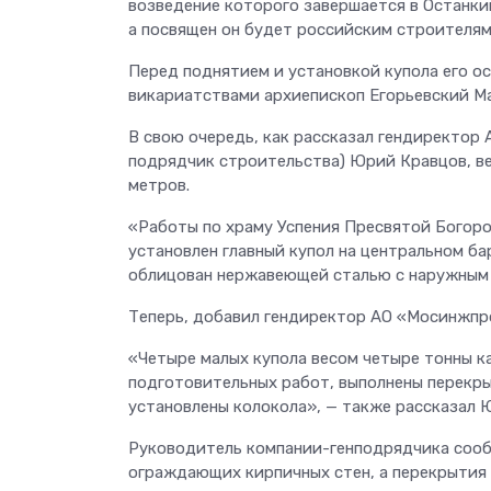
возведение которого завершается в Останки
а посвящен он будет российским строителям
Перед поднятием и установкой купола его 
викариатствами архиепископ Егорьевский М
В свою очередь, как рассказал гендиректор
подрядчик строительства) Юрий Кравцов, вес
метров.
«Работы по храму Успения Пресвятой Богор
установлен главный купол на центральном ба
облицован нержавеющей сталью с наружным 
Теперь, добавил гендиректор АО «Мосинжпро
«Четыре малых купола весом четыре тонны к
подготовительных работ, выполнены перекры
установлены колокола», — также рассказал 
Руководитель компании-генподрядчика сообщ
ограждающих кирпичных стен, а перекрытия