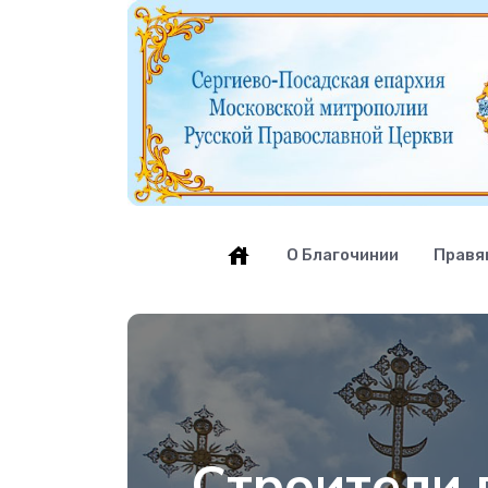
О Благочинии
Правя
Строители 