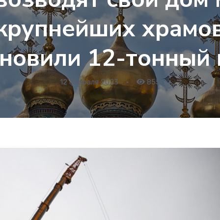
 крупнейших храмо
ановили 12-тонный 
12 февраля 2023
•
855