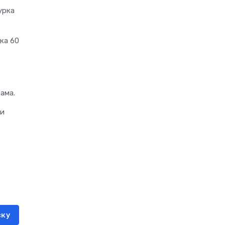
урка
ка 60
ама.
ии
ску