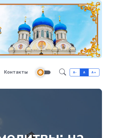
Контакты
A-
A
A+
молитвы: на