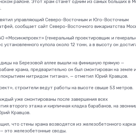
нском районе. Этот храм станет одним из самых больших в М
.
освятил управляющий Северо-Восточным и Юго-Восточным
атфей, сообщает сайт Северо-Восточного викариатства Мос
 АО «Мосинжпроект» (генеральный проектировщик и генераль
 установленного купола около 12 тонн, а в высоту он достиг
одицы на Березовой аллее вышли на финишную прямую —
рабане храма, предварительно он был смонтирован на земле 
покрытием нитридом титана», — отметил Юрий Кравцов.
ект», строители ведут работы на высоте свыше 53 метров.
аждый уже смонтированы после завершения всех
тия второго этажа и кирпичная кладка барабанов, на звонни
Юрий Кравцов.
ил, что стены храма возводятся из железобетонного карка
 — это железобетонные своды.