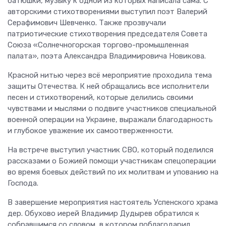
батюшки, музыку к одной из которых написала сама. С
авторскими стихотворениями выступил поэт Валерий
Серафимович Шевченко. Также прозвучали
патриотические стихотворения председателя Совета
Союза «Солнечногорская торгово-промышленная
палата», поэта Александра Владимировича Новикова.
Красной нитью через всё мероприятие проходила тема
защиты Отечества. К ней обращались все исполнители
песен и стихотворений, которые делились своими
чувствами и мыслями о подвиге участников специальной
военной операции на Украине, выражали благодарность
и глубокое уважение их самоотверженности.
На встрече выступил участник СВО, который поделился
рассказами о Божией помощи участникам спецоперации
во время боевых действий по их молитвам и упованию на
Господа.
В завершение мероприятия настоятель Успенского храма
дер. Обухово иерей Владимир Дудырев обратился к
собравшимся со словом, в котором поблагодарил