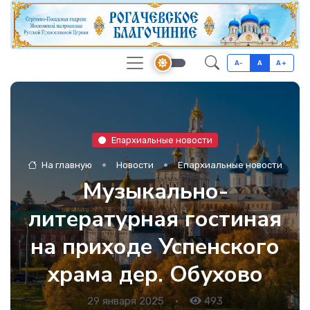
A-
A
A+
Епархиальные новости
На главную
Новости
Епархиальные новости
Музыкально-
литературная гостиная
на приходе Успенского
храма дер. Обухово
29 января 2025
•
493