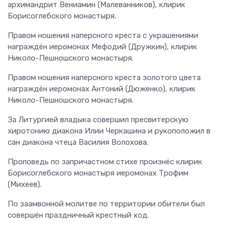
архимандрит Вениамин (Малеванников), клирик
Борисоглебского монастыря.
Правом ношения наперсного креста с украшениями
награждён иеромонах Мефодий (Дружкин), клирик
Николо-Пешношского монастыря.
Правом ношения наперсного креста золотого цвета
награждён иеромонах Антоний (Дюженко), клирик
Николо-Пешношского монастыря.
За Литургией владыка совершил пресвитерскую
хиротонию диакона Илии Черкашина и рукоположил в
сан диакона чтеца Василия Волохова.
Проповедь по запричастном стихе произнёс клирик
Борисоглебского монастыря иеромонах Трофим
(Михеев).
По заамвонной молитве по территории обители был
совершён праздничный крестный ход.