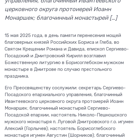
управления, благочинный Ивантеевского
церковного округа протоиерей Иоанн
Монаршек; благочинный монастырей […]
15 мая 2025 года, в день памяти перенесения мощей
благоверных князей Российских Бориса и Глеба, во
Святом Крещении Романа и Давида, епископ Сергиево-
Посадский и Дмитровский Кирилл возглавил
Божественную литургию в Борисоглебском мужском
монастыре в Дмитрове по случаю престольного
праздника.
Его Преосвященству сослужили: секретарь Сергиево-
Посадского епархиального управления, благочинный
Ивантеевского церковного округа протоиерей Иоанн
Монаршек; благочинный монастырей Сергиево-
Посадской епархии, настоятель Николо-Пешношского
мужского монастыря п. Луговой Дмитровского г.о. игумен
Алексий (Горлычев); настоятель Борисоглебского
монастыря игумен Августин (Шорников); благочинный