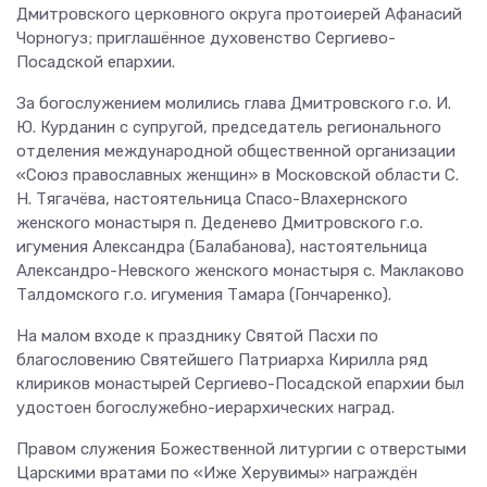
Дмитровского церковного округа протоиерей Афанасий
Чорногуз; приглашённое духовенство Сергиево-
Посадской епархии.
За богослужением молились глава Дмитровского г.о. И.
Ю. Курданин с супругой, председатель регионального
отделения международной общественной организации
«Союз православных женщин» в Московской области С.
Н. Тягачёва, настоятельница Спасо-Влахернского
женского монастыря п. Деденево Дмитровского г.о.
игумения Александра (Балабанова), настоятельница
Александро-Невского женского монастыря с. Маклаково
Талдомского г.о. игумения Тамара (Гончаренко).
На малом входе к празднику Святой Пасхи по
благословению Святейшего Патриарха Кирилла ряд
клириков монастырей Сергиево-Посадской епархии был
удостоен богослужебно-иерархических наград.
Правом служения Божественной литургии с отверстыми
Царскими вратами по «Иже Херувимы» награждён