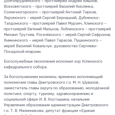
Долгопрудненского – протоиерей Андрей Хмызов,
Всехсвятского – протоиерей Василий Кислянка,
Солнечногорского – протоиерей Антоний Тирков,
Яхромского – иерей Сергий Бернацкий, Дубненско-
Талдомского – протоиерей Павел Мурзич, Клинского –
протоиерей Евгений Мальков, Лобненского – протоиерей
Михаил Трутнев, Рогачёвского – иерей Сергий Сафронов,
Химкинского – иерей Павел Тарасов, Пушкинского –
иерей Василий Ковальчук; духовенство Сергиево-
Посадской епархии.
Богослужебные песнопения исполнил хор Успенского
кафедрального собора.
За богослужением молились: временно исполняющий
полномочия главы Дмитровского г.о. М. Н. Шувалов;
заместитель главы округа по образованию, молодёжной
политике, спорту, туризму, здравоохранению и
социальной сфере И. В. Костышина; начальник
Управления образования администрации Дмитровского
г.о. Т. В. Малинникова; депутат фракции «Единая