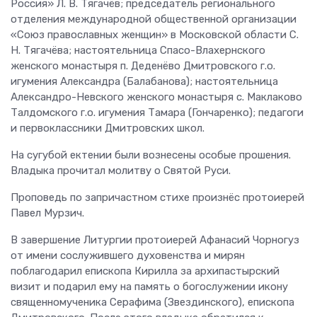
Россия» Л. В. Тягачёв; председатель регионального
отделения международной общественной организации
«Союз православных женщин» в Московской области С.
Н. Тягачёва; настоятельница Спасо-Влахернского
женского монастыря п. Деденёво Дмитровского г.о.
игумения Александра (Балабанова); настоятельница
Александро-Невского женского монастыря с. Маклаково
Талдомского г.о. игумения Тамара (Гончаренко); педагоги
и первоклассники Дмитровских школ.
На сугубой ектении были вознесены особые прошения.
Владыка прочитал молитву о Святой Руси.
Проповедь по запричастном стихе произнёс протоиерей
Павел Мурзич.
В завершение Литургии протоиерей Афанасий Чорногуз
от имени сослужившего духовенства и мирян
поблагодарил епископа Кирилла за архипастырский
визит и подарил ему на память о богослужении икону
священномученика Серафима (Звездинского), епископа