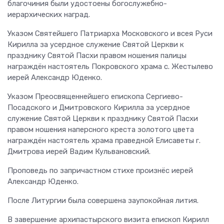
благочиния были удостоены богослужебно-
иерархических наград.
Указом Святейшего Патриарха Московского и всея Руси
Кирилла за усердное служение Святой Церкви к
празднику Святой Пасхи правом ношения палицы
награждён настоятель Покровского храма с. Жестылево
иерей Александр Юденко.
Указом Преосвященнейшего епископа Сергиево-
Посадского и Дмитровского Кирилла за усердное
служение Святой Церкви к празднику Святой Пасхи
правом ношения наперсного креста золотого цвета
награждён настоятель храма праведной Елисаветы г.
Дмитрова иерей Вадим Кульвановский.
Проповедь по запричастном стихе произнёс иерей
Александр Юденко.
После Литургии была совершена заупокойная лития.
В завершение архипастырского визита епископ Кирилл