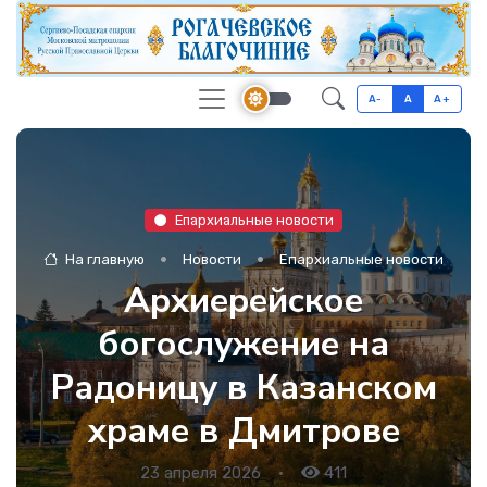
A-
A
A+
Епархиальные новости
На главную
Новости
Епархиальные новости
Архиерейское
богослужение на
Радоницу в Казанском
храме в Дмитрове
23 апреля 2026
•
411