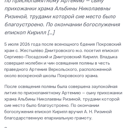
по приснопамятному Артемию — сыну
прихожанки храма Альбины Николаевны
Ризиной, трудами которой сие место было
благоустроено. По окончании богослужения
епископ Кирилл […]
5 июля 2026 года после всенощного бдения Покровский
храм с. Жестылёво Дмитровского м.о. посетил епископ
Сергиево-Посадский и Дмитровский Кирилл. Владыка
совершил молебен и чин освящения поляны в честь
праведного Артемия Веркольского, расположенной
около воскресной школы Покровского храма.
После освящения поляны была совершена заупокойная
лития по приснопамятному Артемию — сыну прихожанки
храма Альбины Николаевны Ризиной, трудами которой
сие место было благоустроено. По окончании
богослужения епископ Кирилл вручил А. Н. Ризиной
благодарственную епархиальную грамоту.