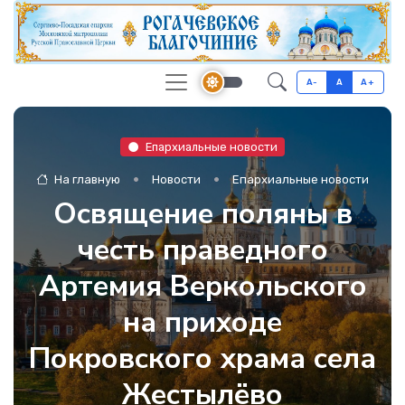
A-
A
A+
Епархиальные новости
На главную
Новости
Епархиальные новости
Освящение поляны в
честь праведного
Артемия Веркольского
на приходе
Покровского храма села
Жестылёво