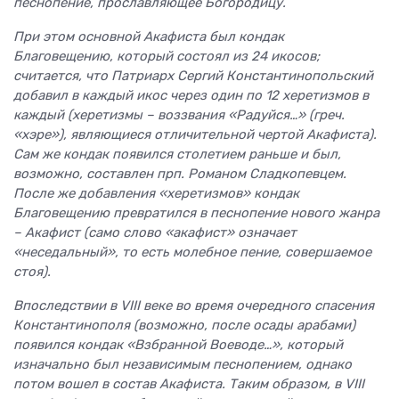
песнопение, прославляющее Богородицу.
При этом основной Акафиста был кондак
Благовещению, который состоял из 24 икосов;
считается, что Патриарх Сергий Константинопольский
добавил в каждый икос через один по 12 херетизмов в
каждый (херетизмы – воззвания «Радуйся…» (греч.
«хэре»), являющиеся отличительной чертой Акафиста).
Сам же кондак появился столетием раньше и был,
возможно, составлен прп. Романом Сладкопевцем.
После же добавления «херетизмов» кондак
Благовещению превратился в песнопение нового жанра
– Акафист (само слово «акафист» означает
«неседальный», то есть молебное пение, совершаемое
стоя).
Впоследствии в VIII веке во время очередного спасения
Константинополя (возможно, после осады арабами)
появился кондак «Взбранной Воеводе…», который
изначально был независимым песнопением, однако
потом вошел в состав Акафиста. Таким образом, в VIII