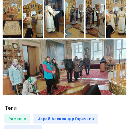
Теги
Раменье
Иерей Александр Горячкин