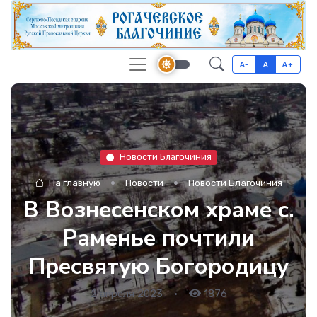
A-
A
A+
Новости Благочиния
На главную
Новости
Новости Благочиния
В Вознесенском храме с.
Раменье почтили
Пресвятую Богородицу
2 апреля 2023
•
1876