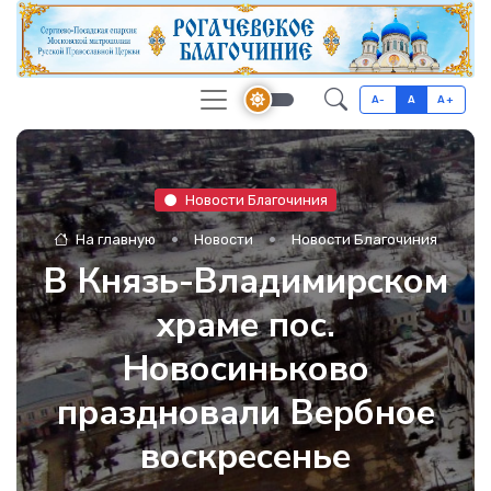
A-
A
A+
Новости Благочиния
На главную
Новости
Новости Благочиния
В Князь-Владимирском
храме пос.
Новосиньково
праздновали Вербное
воскресенье