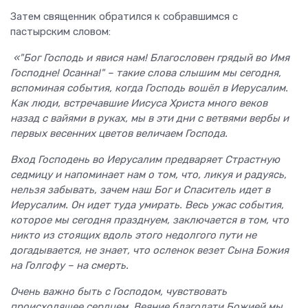
Затем священник обратился к собравшимся с
пастырским словом:
«"Бог Господь и явися нам! Благословен грядый во Имя
Господне! Осанна!" – такие слова слышим мы сегодня,
вспоминая события, когда Господь вошёл в Иерусалим.
Как люди, встречавшие Иисуса Христа много веков
назад с вайями в руках, мы в эти дни с ветвями вербы и
первых весенних цветов величаем Господа.
Вход Господень во Иерусалим предваряет Страстную
седмицу и напоминает нам о том, что, ликуя и радуясь,
нельзя забывать, зачем наш Бог и Спаситель идет в
Иерусалим. Он идет туда умирать. Весь ужас события,
которое мы сегодня празднуем, заключается в том, что
никто из стоящих вдоль этого недолгого пути не
догадывается, не знает, что осленок везет Сына Божия
на Голгофу – на смерть.
Очень важно быть с Господом, чувствовать
происходящее сердцем. Веяние благодати Божией мы