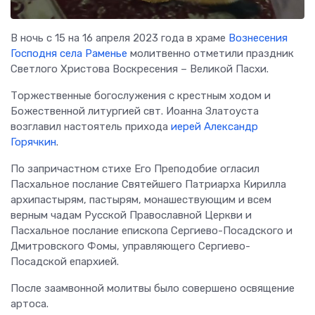
В ночь с 15 на 16 апреля 2023 года в храме
Вознесения
Господня села Раменье
молитвенно отметили праздник
Светлого Христова Воскресения – Великой Пасхи.
Торжественные богослужения с крестным ходом и
Божественной литургией свт. Иоанна Златоуста
возглавил настоятель прихода
иерей Александр
Горячкин
.
По запричастном стихе Его Преподобие огласил
Пасхальное послание Святейшего Патриарха Кирилла
архипастырям, пастырям, монашествующим и всем
верным чадам Русской Православной Церкви и
Пасхальное послание епископа Сергиево-Посадского и
Дмитровского Фомы, управляющего Сергиево-
Посадской епархией.
После заамвонной молитвы было совершено освящение
артоса.