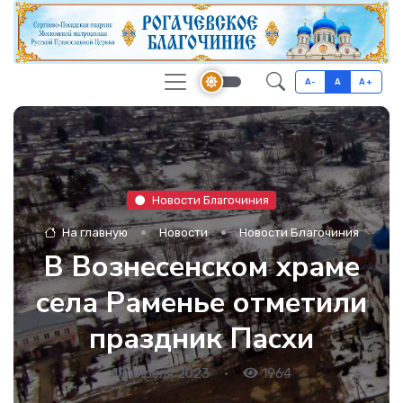
A-
A
A+
Новости Благочиния
На главную
Новости
Новости Благочиния
В Вознесенском храме
села Раменье отметили
праздник Пасхи
18 апреля 2023
•
1964