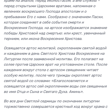
храме на аналое, перед иконостасом, а вне службы –
перед открытыми Царскими вратами, напоминая о
явлениях воскресшего Господа апостолам и о
пребывании Его с нами. Сообразно с значением Пасхи,
которая соединяет в себе события смерти и
Воскресения Господа, на артосе изображается знамение
победы Христовой над смертью: или крест, увенчанный
тернием, или икона Воскресения Христова.
Освящается артос молитвой, окроплением святой водой
и каждением в день Светлого Христова Воскресения на
Литургии после заамвонной молитвы. Его полагают на
солее против Царских врат на уготованном столе. После
каждения вокруг стола с артосом священник читает
особую молитву, после чего трижды окропляет артос
святой водой со словами: «Благословляется и
освящается артос сей окроплением воды сея священныя
во имя Отца и Сына и Святаго Духа. Аминь».
Во все дни Светлой седмицы по окончании литургии
торжественно совершается крестный ход вокруг храма с