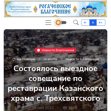
A-
A
A+
Новости Благочиния
На главную
Новости
Новости Благочиния
Состоялось выездное
совещание по
реставрации Казанского
храма с. Трехсвятского
9 мая 2023
•
3258