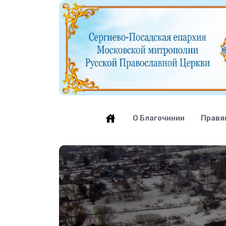
О Благочинии
Правя