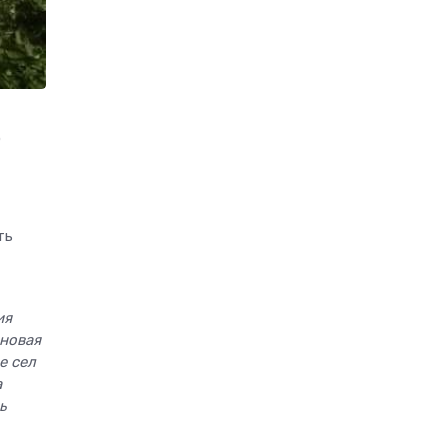
о
ть
ия
 новая
е сел
а
ь