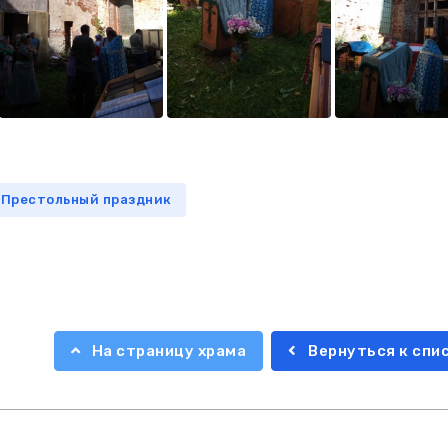
Престольный праздник
На страницу храма
Вернуться к спи