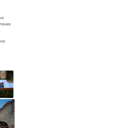
ые
тенах
ели