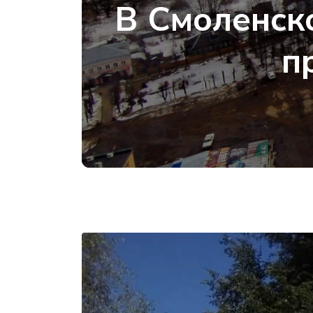
В Смоленско
п