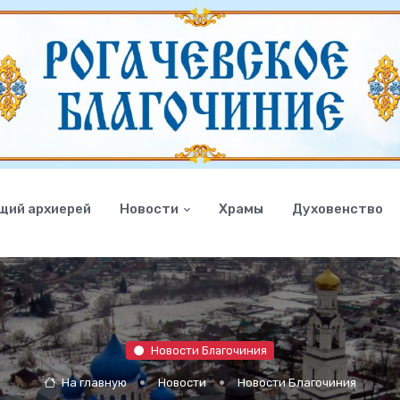
щий архиерей
Новости
Храмы
Духовенство
Новости Благочиния
На главную
Новости
Новости Благочиния