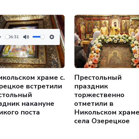
06:31
P
M
S
u
e
a
t
t
y
e
t
i
икольском храме с.
Престольный
n
рецкое встретили
праздник
g
стольный
торжественно
s
здник накануне
отметили в
икого поста
Никольском храм
села Озерецкое