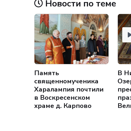
Новости по теме
l
Память
В Н
священномученика
Озе
Харалампия почтили
пре
в Воскресенском
пра
храме д. Карпово
Вел