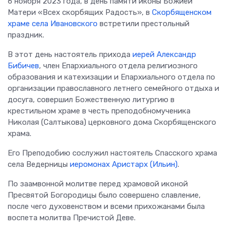
6 ноября 2023 года, в день памяти иконы Божией
Матери «Всех скорбящих Радость», в
Скорбященском
храме села Ивановского
встретили престольный
праздник.
В этот день настоятель прихода
иерей Александр
Бибичев
, член Епархиального отдела религиозного
образования и катехизации и Епархиального отдела по
организации православного летнего семейного отдыха и
досуга, совершил Божественную литургию в
крестильном храме в честь преподобномученика
Николая (Салтыкова) церковного дома Скорбященского
храма.
Его Преподобию сослужил настоятель Спасского храма
села Ведерницы
иеромонах Аристарх (Ильин)
.
По заамвонной молитве перед храмовой иконой
Пресвятой Богородицы было совершено славление,
после чего духовенством и всеми прихожанами была
воспета молитва Пречистой Деве.