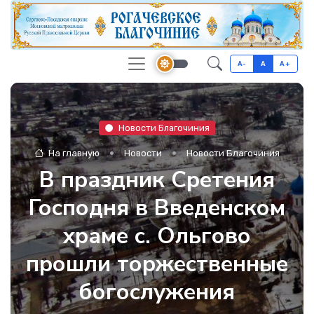
A-
A
A+
Новости Благочиния
На главную
Новости
Новости Благочиния
В праздник Сретения
Господня в Введенском
храме с. Ольгово
прошли торжественные
богослужения