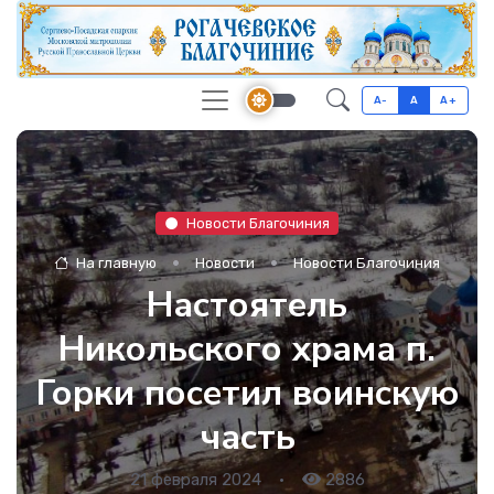
A-
A
A+
Новости Благочиния
На главную
Новости
Новости Благочиния
Настоятель
Никольского храма п.
Горки посетил воинскую
часть
21 февраля 2024
•
2886