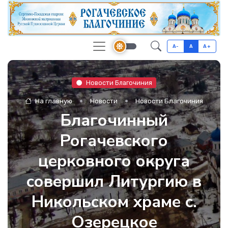
A-
A
A+
Новости Благочиния
На главную
Новости
Новости Благочиния
Благочинный
Рогачевского
церковного округа
совершил Литургию в
Никольском храме с.
Озерецкое