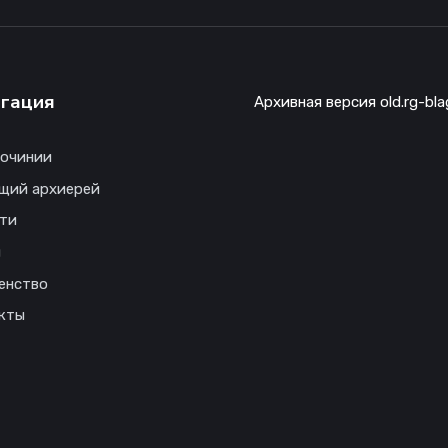
гация
Архивная версия old.rg-bla
гочинии
щий архиерей
ти
ы
енство
кты