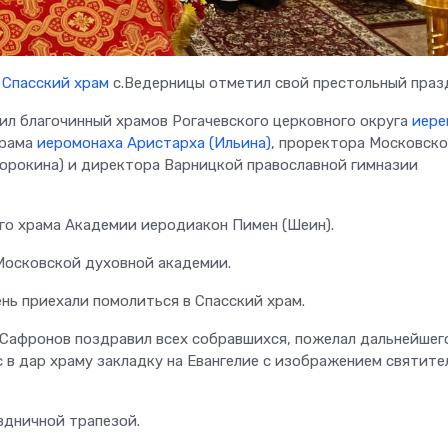
,
Спасский храм
с.Ведерницы отметил свой престольный праз
ил благочинный храмов Рогачевского церковного округа
иере
храма
иеромонаха Аристарха (Ильина)
, проректора Московск
орокина) и директора Варницкой православной гимназии
го храма Академии иеродиакон Пимен (Шеин).
Московской духовной академии.
нь приехали помолиться в Спасский храм.
 Сафронов поздравил всех собравшихся, пожелал дальнейшег
 в дар храму закладку на Евангелие с изображением святите
здничной трапезой.