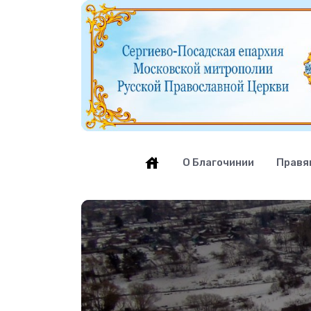
О Благочинии
Правя