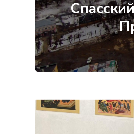
Спасский
П