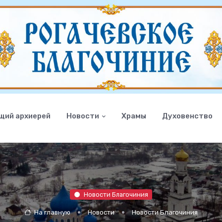
щий архиерей
Новости
Храмы
Духовенство
Новости Благочиния
На главную
Новости
Новости Благочиния