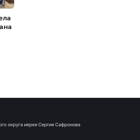
ела
ана
ого округа иерея Сергия Сафронова