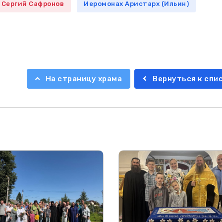
 Сергий Сафронов
Иеромонах Аристарх (Ильин)
На страницу храма
Вернуться к спи