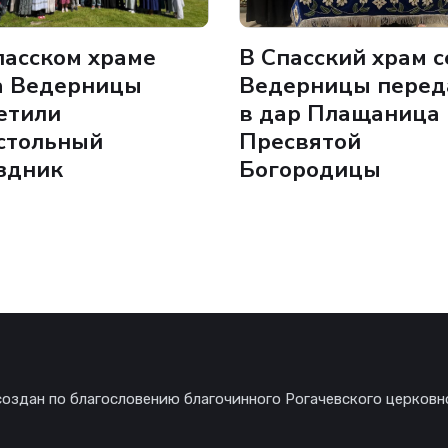
пасском храме
В Спасский храм с
а Ведерницы
Ведерницы перед
етили
в дар Плащаница
стольный
Пресвятой
здник
Богородицы
создан по благословению благочинного Рогачевского церковн