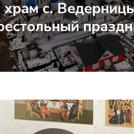
 храм с. Ведерниц
рестольный праздн
29 мая 2024
•
3387