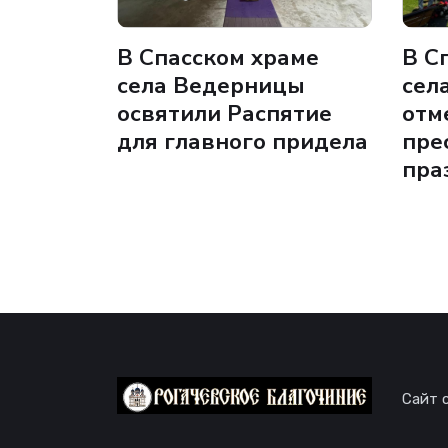
В Спасском храме
В С
села Ведерницы
сел
освятили Распятие
отм
для главного придела
пре
пра
Сайт 