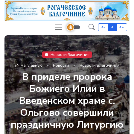
A-
A
A+
Новости Благочиния
На главную
Новости
Новости Благочиния
В приделе пророка
Божиего Илии в
Введенском храме с.
Ольгово совершили
праздничную Литургию