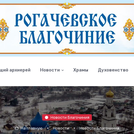
щий архиерей
Новости
Храмы
Духовенство
Новости Благочиния
На главную
Новости
Новости Благочиния