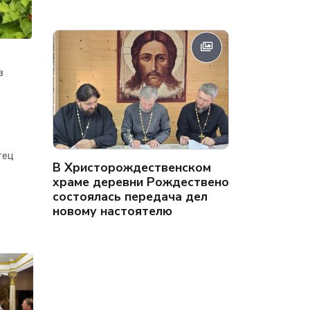
в
тец
В Христорождественском
храме деревни Рождествено
состоялась передача дел
новому настоятелю