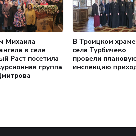
м Михаила
В Троицком храме
ангела в селе
села Турбичево
ый Раст посетила
провели планову
курсионная группа
инспекцию прихо
Дмитрова