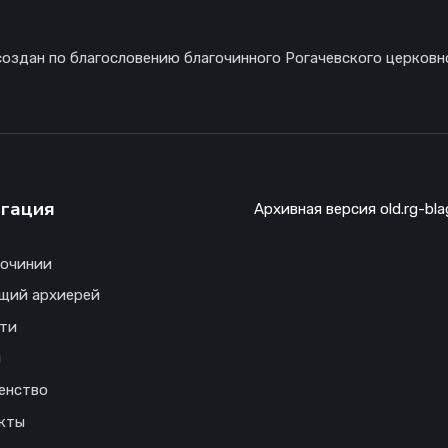
создан по благословению благочинного Рогачевского церковн
гация
Архивная версия old.rg-bla
гочинии
щий архиерей
ти
ы
енство
кты