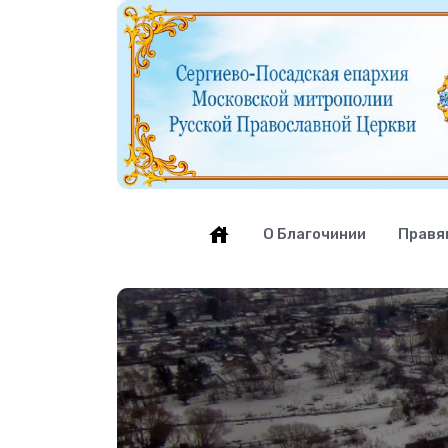
О Благочинии
Правя