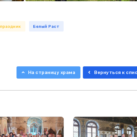
 праздник
Белый Раст
На страницу храма
Вернуться к спи