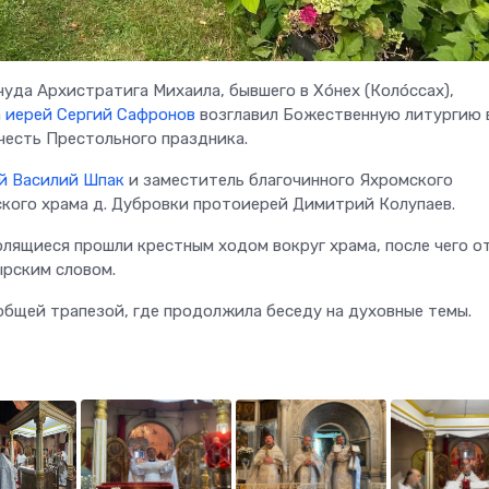
чуда Архистратига Михаила, бывшего в Хо́нех (Коло́ссах),
а
иерей Сергий Сафронов
возглавил Божественную литургию 
 честь Престольного праздника.
й Василий Шпак
и заместитель благочинного Яхромского
ского храма д. Дубровки протоиерей Димитрий Колупаев.
олящиеся прошли крестным ходом вокруг храма, после чего о
ырским словом.
общей трапезой, где продолжила беседу на духовные темы.