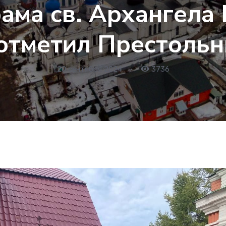
ама св. Архангела 
отметил Престоль
20 сентября 2024
•
3736