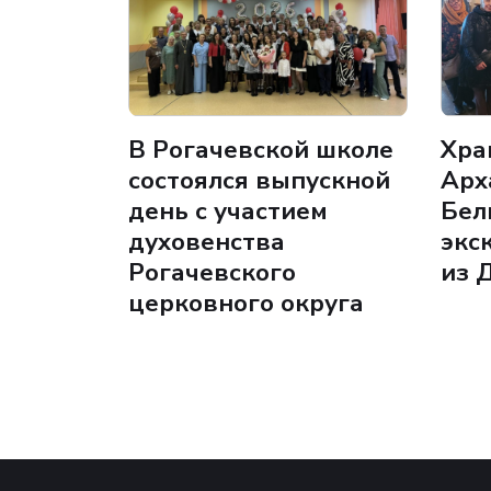
В Рогачевской школе
Хра
состоялся выпускной
Арх
день с участием
Бел
духовенства
экс
Рогачевского
из 
церковного округа