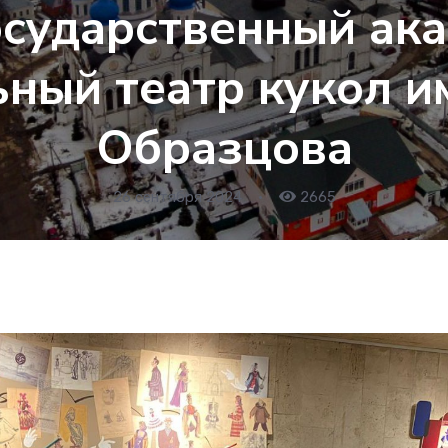
осударственный ак
ный театр кукол им
Образцова
26 сентября 2024
•
2665