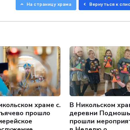
На страницу храма
Вернуться к спи
икольском храме с.
В Никольском хра
ъячево прошло
деревни Подмош
иерейское
прошли мероприя
ослужение
в Неделю о