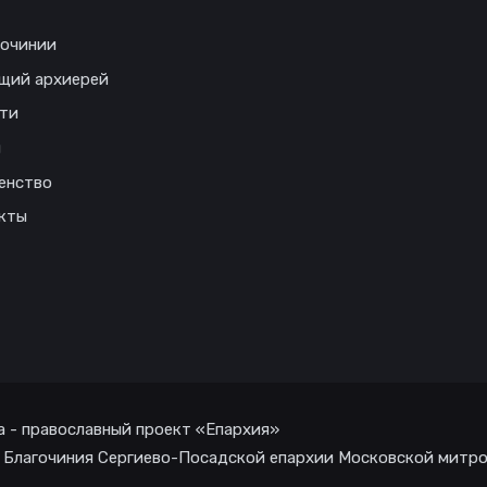
гочинии
щий архиерей
ти
ы
енство
кты
а - православный проект «Епархия»
 Благочиния Сергиево-Посадской епархии Московской митр