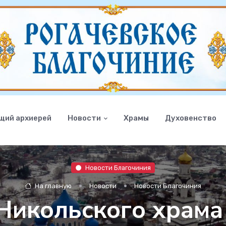
щий архиерей
Новости
Храмы
Духовенство
Новости Благочиния
На главную
Новости
Новости Благочиния
Никольского храма