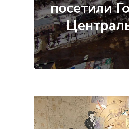
посетили Г
Централь