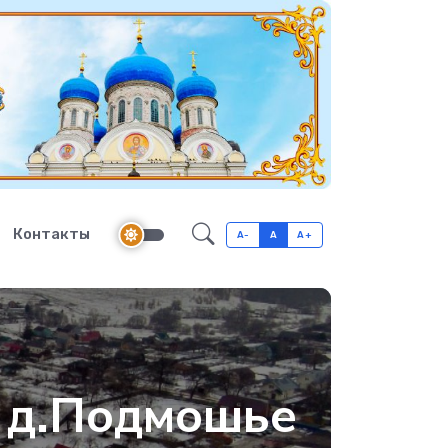
Контакты
A-
A
A+
 д.Подмошье