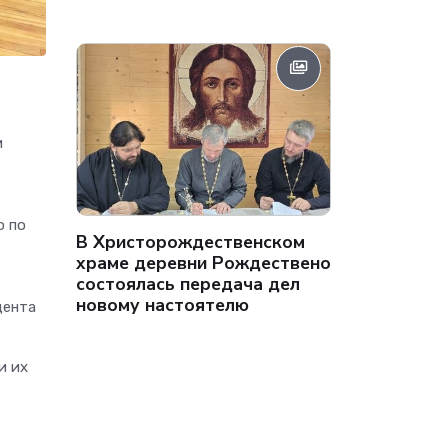
и
ю по
В Христорождественском
храме деревни Рождествено
состоялась передача дел
новому настоятелю
дента
и их