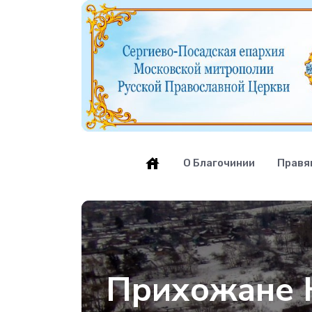
О Благочинии
Правя
Прихожане 