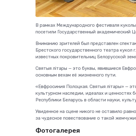
В рамках Международного фестиваля кукол
посетили Государственный академический Це
Вниманию зрителей был представлен спектак
Брестского государственного театра кукол г
известных покровительниц Белорусской зем
Святыя лiтары — это буквы, явившиеся Евфр
основным вехам её жизненного пути.
«Евфросиния Полоцкая. Святыя лiтары» — это
культурном наследии, идеалах и ценностях 
Республики Беларусь в области науки, культ
Увиденное на сцене никого не оставило рав
за чудесное повествование о такой жемчужи
Фотогалерея