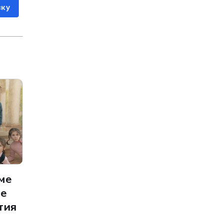
ску
ме
ье
тия