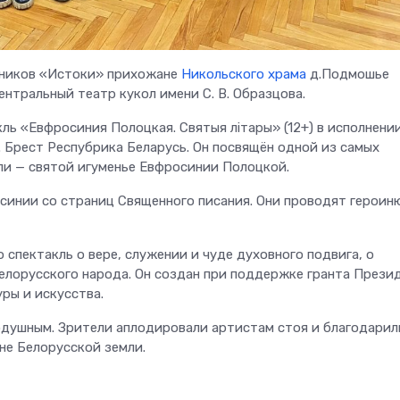
ьников «Истоки» прихожане
Никольского храма
д.Подмошье
нтральный театр кукол имени С. В. Образцова.
ль «Евфросиния Полоцкая. Святыя лiтары» (12+) в исполнени
. Брест Респубрика Беларусь. Он посвящён одной из самых
ли — святой игуменье Евфросинии Полоцкой.
осинии со страниц Священного писания. Они проводят героин
 спектакль о вере, служении и чуде духовного подвига, о
белорусского народа. Он создан при поддержке гранта Прези
уры и искусства.
нодушным. Зрители аплодировали артистам стоя и благодарил
не Белорусской земли.