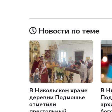
Новости по теме
В Никольском храме
В Н
деревни Подмошье
Под
отметили
арх
престольный
бог