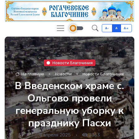
A-
A
A+
Новости Благочиния
На главную
Новости
Новости Благочиния
В Введенском храме с.
Ольгово провели
генеральную уборку к
празднику Пасхи
8 апреля 2025
•
2363