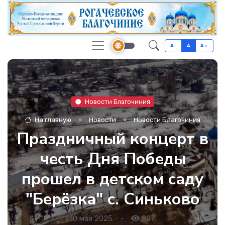
A-
A
A+
Новости Благочиния
На главную
Новости
Новости Благочиния
Праздничный концерт в
честь Дня Победы
прошел в детском саду
"Берёзка" с. Синьково
10 мая 2025
•
927