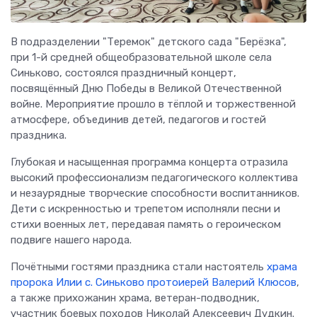
В подразделении "Теремок" детского сада "Берёзка",
при 1-й средней общеобразовательной школе села
Синьково, состоялся праздничный концерт,
посвящённый Дню Победы в Великой Отечественной
войне. Мероприятие прошло в тёплой и торжественной
атмосфере, объединив детей, педагогов и гостей
праздника.
Глубокая и насыщенная программа концерта отразила
высокий профессионализм педагогического коллектива
и незаурядные творческие способности воспитанников.
Дети с искренностью и трепетом исполняли песни и
стихи военных лет, передавая память о героическом
подвиге нашего народа.
Почётными гостями праздника стали настоятель
храма
пророка Илии с. Синьково
протоиерей Валерий Клюсов
,
а также прихожанин храма, ветеран-подводник,
участник боевых походов Николай Алексеевич Дудкин.