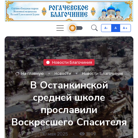
A-
A
A+
Новости Благочиния
На главную
Новости
Новости Благочиния
В Останкинской
средней школе
прославили
Воскресшего Спасителя
10 мая 2025
•
1899