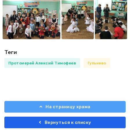
Теги
Протоиерей Алексий Тимофеев
Гульнево
На страницу храма
Вернуться к списку