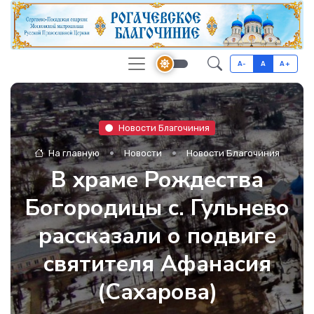
A-
A
A+
Новости Благочиния
На главную
Новости
Новости Благочиния
В храме Рождества
Богородицы с. Гульнево
рассказали о подвиге
святителя Афанасия
(Сахарова)