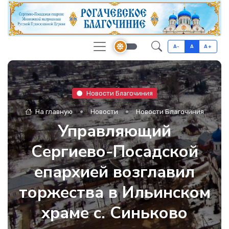
A-
A
A+
Новости Благочиния
На главную
Новости
Новости Благочиния
Управляющий
Сергиево-Посадской
епархией возглавил
торжества в Ильинском
храме с. Синьково