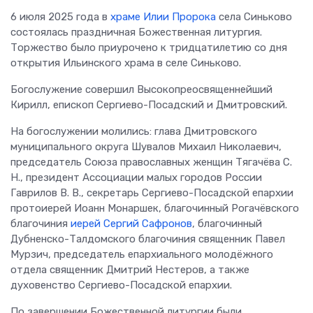
6 июля 2025 года в
храме Илии Пророка
села Синьково
состоялась праздничная Божественная литургия.
Торжество было приурочено к тридцатилетию со дня
открытия Ильинского храма в селе Синьково.
Богослужение совершил Высокопреосвященнейший
Кирилл, епископ Сергиево-Посадский и Дмитровский.
На богослужении молились: глава Дмитровского
муниципального округа Шувалов Михаил Николаевич,
председатель Союза православных женщин Тягачёва С.
Н., президент Ассоциации малых городов России
Гаврилов В. В., секретарь Сергиево-Посадской епархии
протоиерей Иоанн Монаршек, благочинный Рогачёвского
благочиния
иерей Сергий Сафронов
, благочинный
Дубненско-Талдомского благочиния священник Павел
Мурзич, председатель епархиального молодёжного
отдела священник Дмитрий Нестеров, а также
духовенство Сергиево-Посадской епархии.
По завершении Божественной литургии были