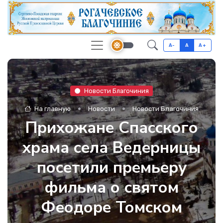
A-
A
A+
Новости Благочиния
На главную
Новости
Новости Благочиния
Прихожане Спасского
храма села Ведерницы
посетили премьеру
фильма о святом
Феодоре Томском