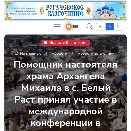
A-
A
A+
Новости Благочиния
На главную
Новости
Новости Благочиния
Помощник настоятеля
храма Архангела
Михаила в с. Белый
Раст принял участие в
международной
конференции в