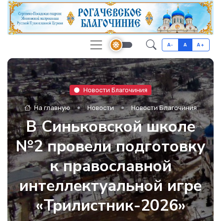
A-
A
A+
Новости Благочиния
На главную
Новости
Новости Благочиния
В Синьковской школе
№2 провели подготовку
к православной
интеллектуальной игре
«Трилистник-2026»