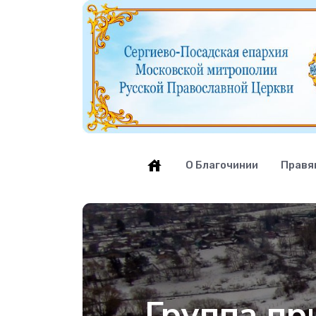
О Благочинии
Правя
Группа пр