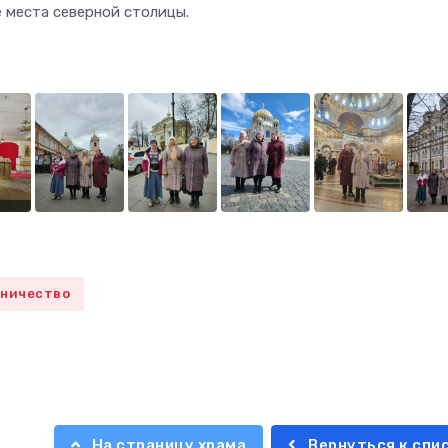
 места северной столицы.
ничество
На страницу храма
Вернуться к спи