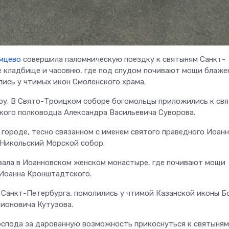
амцево
совершила паломническую поездку к святыням Санкт-
е кладбище и часовню, где под спудом почивают мощи блаже
лись у чтимых икон Смоленского храма.
ру. В Свято-Троицком соборе богомольцы приложились к св
ского полководца Александра Васильевича Суворова.
ороде, тесно связанном с именем святого праведного Иоанн
 Никольский Морской собор.
вала в Иоанновском женском монастыре, где почивают мощи
 Иоанна Кронштадтского.
 Санкт-Петербурга, помолились у чтимой Казанской иконы 
ионовича Кутузова.
оспода за дарованную возможность прикоснуться к святыням