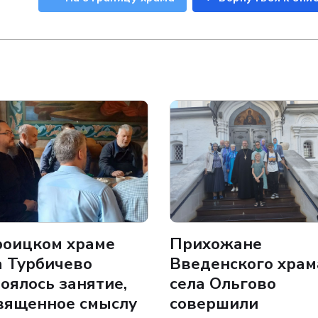
роицком храме
Прихожане
а Турбичево
Введенского храм
тоялось занятие,
села Ольгово
вященное смыслу
совершили