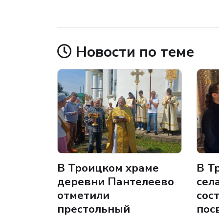
Новости по теме
В Троицком храме
В Т
деревни Пантелеево
сел
отметили
сос
престольный
пос