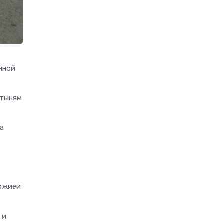
нной
ятыням
а
Божией
 и