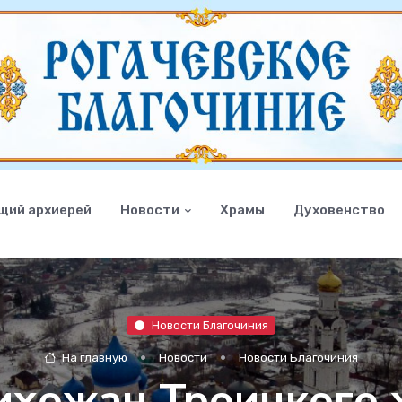
щий архиерей
Новости
Храмы
Духовенство
Новости Благочиния
На главную
Новости
Новости Благочиния
ихожан Троицкого 