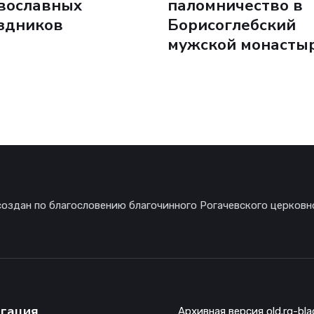
вославных
паломничество в
здников
Борисоглебский
мужской монасты
создан по благословению благочинного Рогачевского церковн
гация
Архивная версия old.rg-bla