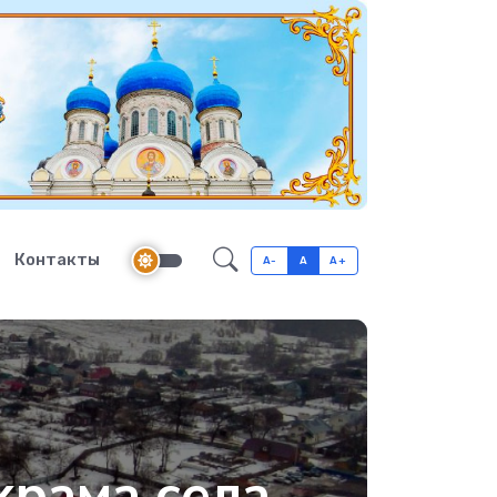
Контакты
A-
A
A+
храма села