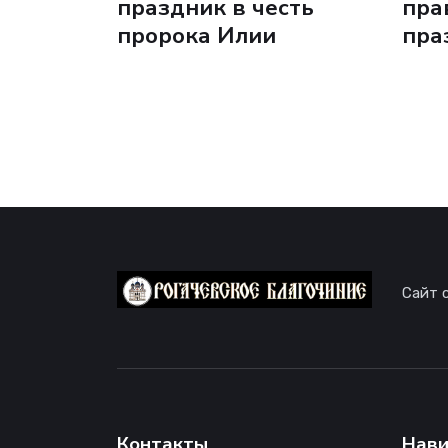
праздник в честь
пра
пророка Илии
пра
Сайт 
Контакты
Нави