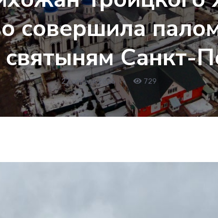
о совершила пало
к святыням Санкт-П
27 апреля 2026
•
729