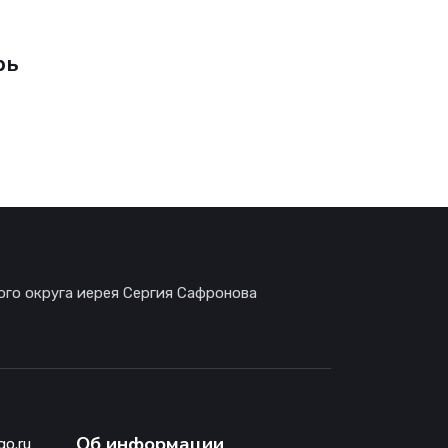
рь
ого округа иерея Сергия Сафронова
Об информации
go.ru