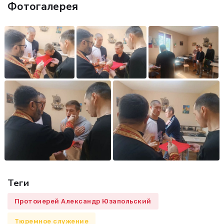
Фотогалерея
Теги
Протоиерей Александр Юзапольский
Тюремное служение