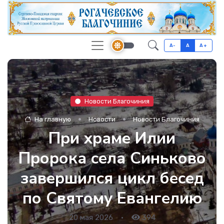
A-
A
A+
Новости Благочиния
На главную
Новости
Новости Благочиния
При храме Илии
Пророка села Синьково
завершился цикл бесед
по Святому Евангелию
20 мая 2026
•
394