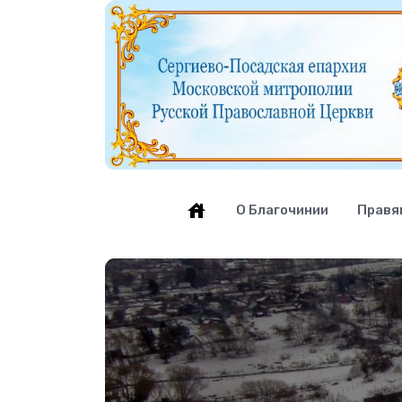
О Благочинии
Правя