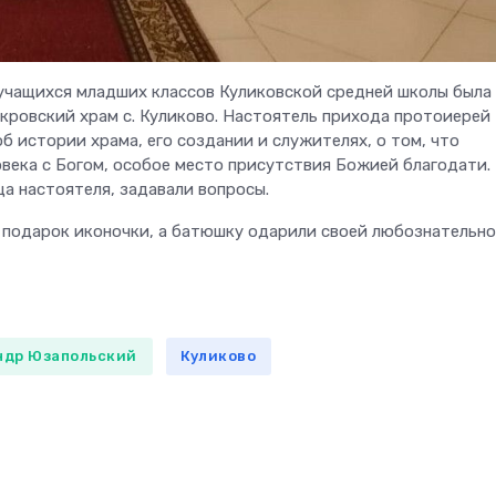
я учащихся младших классов Куликовской средней школы была
окровский храм с. Куликово. Настоятель прихода протоиерей
 истории храма, его создании и служителях, о том, что
овека с Богом, особое место присутствия Божией благодати.
а настоятеля, задавали вопросы.
в подарок иконочки, а батюшку одарили своей любознательн
ндр Юзапольский
Куликово