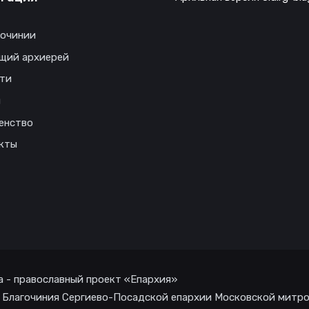
гочинии
щий архиерей
ти
ы
енство
кты
а - православный проект «Епархия»
 Благочиния Сергиево-Посадской епархии Московской митр