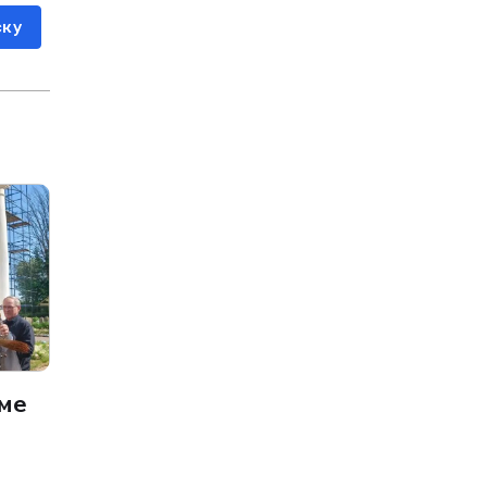
ску
ме