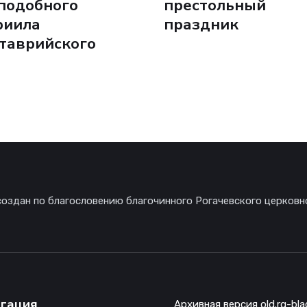
подобного
престольный
риила
праздник
таврийского
создан по благословению благочинного Рогачевского церковн
гация
Архивная версия old.rg-bla