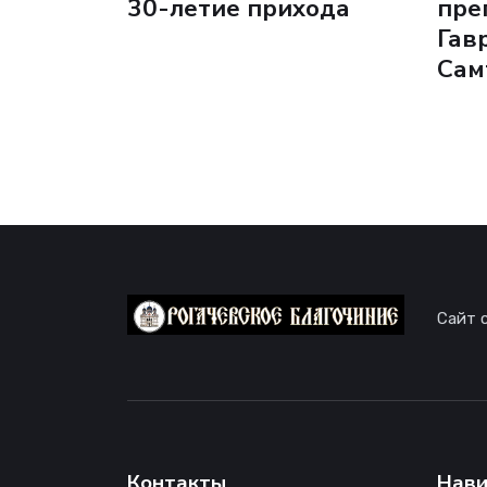
30-летие прихода
пре
Гав
Сам
Сайт 
Контакты
Нави