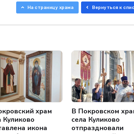
На страницу храма
Вернуться к спи
окровский храм
В Покровском хра
а Куликово
села Куликово
тавлена икона
отпраздновали