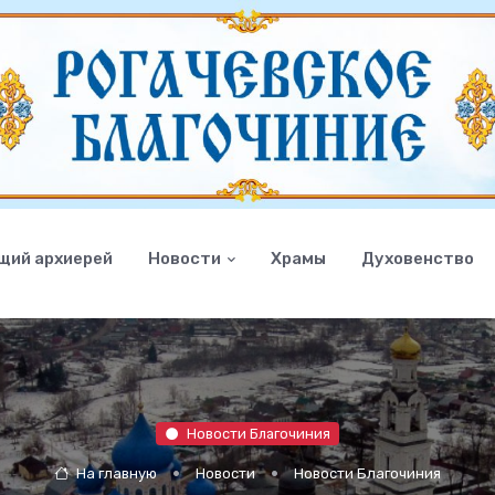
щий архиерей
Новости
Храмы
Духовенство
Новости Благочиния
На главную
Новости
Новости Благочиния