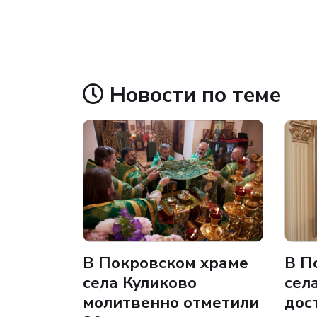
Новости по теме
В Покровском храме
В П
села Куликово
сел
молитвенно отметили
дос