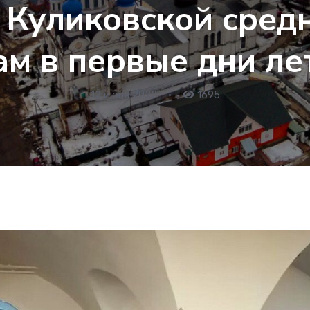
 Куликовской сред
ам в первые дни ле
12 июня 2022
•
1695