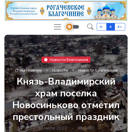
A-
A
A+
Новости Благочиния
На главную
Новости
Новости Благочиния
Князь-Владимирский
храм поселка
Новосиньково отметил
престольный праздник
30 июля 2022
•
2490