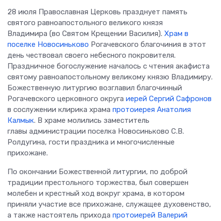
28 июля Православная Церковь празднует память
святого равноапостольного великого князя
Владимира (во Святом Крещении Василия).
Храм в
поселке Новосиньково
Рогачевского благочиния в этот
день чествовал своего небесного покровителя.
Праздничное богослужение началось с чтения акафиста
святому равноапостольному великому князю Владимиру.
Божественную литургию возглавил благочинный
Рогачевского церковного округа
иерей Сергий Сафронов
в сослужении клирика храма
протоиерея Анатолия
Калмык
. В храме молились заместитель
главы администрации поселка Новосиньково С.В.
Ролдугина, гости праздника и многочисленные
прихожане.
По окончании Божественной литургии, по доброй
традиции престольного торжества, был совершен
молебен и крестный ход вокруг храма, в котором
приняли участие все прихожане, служащее духовенство,
а также настоятель прихода
протоиерей Валерий