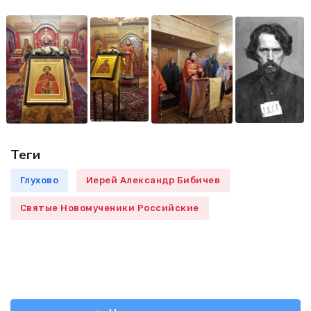
Теги
Глухово
Иерей Александр Бибичев
Святые Новомученики Российские