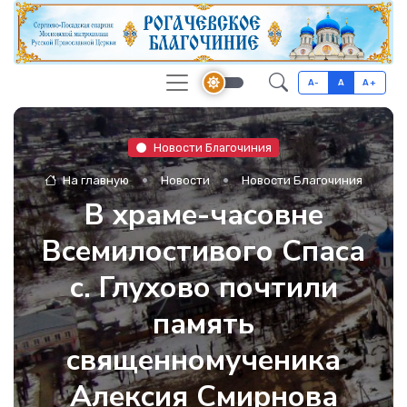
A-
A
A+
Новости Благочиния
На главную
Новости
Новости Благочиния
В храме-часовне
Всемилостивого Спаса
с. Глухово почтили
память
священномученика
Алексия Смирнова