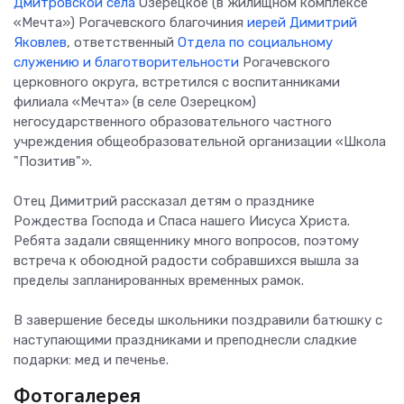
Дмитровской села
Озерецкое (в жилищном комплексе
«Мечта») Рогачевского благочиния
иерей Димитрий
Яковлев
, ответственный
Отдела по социальному
служению и благотворительности
Рогачевского
церковного округа, встретился с воспитанниками
филиала «Мечта» (в селе Озерецком)
негосударственного образовательного частного
учреждения общеобразовательной организации «Школа
"Позитив"».
Отец Димитрий рассказал детям о празднике
Рождества Господа и Спаса нашего Иисуса Христа.
Ребята задали священнику много вопросов, поэтому
встреча к обоюдной радости собравшихся вышла за
пределы запланированных временных рамок.
В завершение беседы школьники поздравили батюшку с
наступающими праздниками и преподнесли сладкие
подарки: мед и печенье.
Фотогалерея