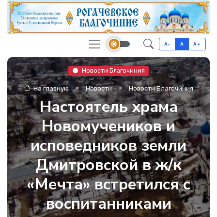
A-
A
A+
Новости Благочиния
На главную
Новости
Новости Благочиния
Настоятель храма
Новомучеников и
исповедников земли
Дмитровской в ж/к
«Мечта» встретился с
воспитанниками