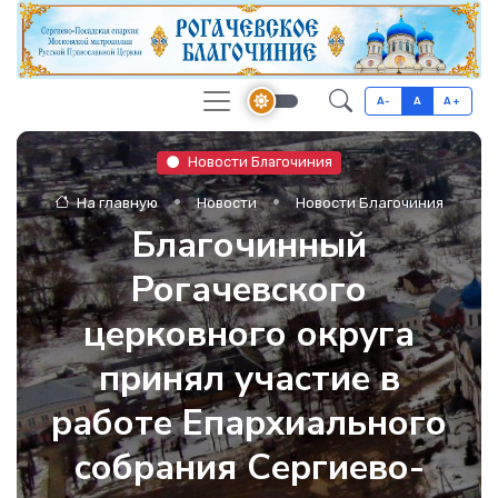
A-
A
A+
Новости Благочиния
На главную
Новости
Новости Благочиния
Благочинный
Рогачевского
церковного округа
принял участие в
работе Епархиального
собрания Сергиево-