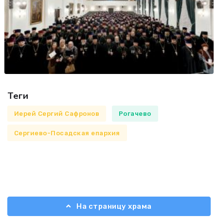
Теги
Иерей Сергий Сафронов
Рогачево
Сергиево-Посадская епархия
На страницу храма