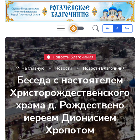
A-
A
A+
Новости Благочиния
На главную
Новости
Новости Благочиния
Беседа с настоятелем
Христорождественского
храма д. Рождествено
иереем Дионисием
Хропотом