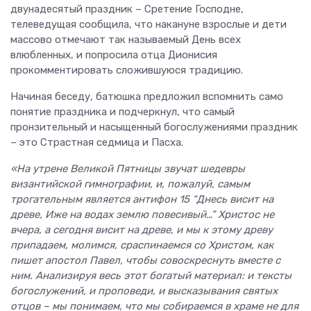
двунадесятый праздник – Сретение Господне,
телеведущая сообщила, что накануне взрослые и дети
массово отмечают так называемый День всех
влюбленных, и попросила отца Дионисия
прокомментировать сложившуюся традицию.
Начиная беседу, батюшка предложил вспомнить само
понятие праздника и подчеркнул, что самый
пронзительный и насыщенный богослужениями праздник
– это Страстная седмица и Пасха.
«На утрене Великой Пятницы звучат шедевры
византийской гимнографии, и, пожалуй, самым
трогательным является антифон 15 “
Днесь висит на
древе, Иже на водах землю повесивый…” Христос не
вчера, а сегодня висит на древе, и мы к этому древу
припадаем, молимся, сраспинаемся со Христом, как
пишет апостол Павел, чтобы совоскреснуть вместе с
ним. Анализируя весь этот богатый материал: и тексты
богослужений, и проповеди, и высказывания святых
отцов – мы понимаем, что мы собираемся в храме не для