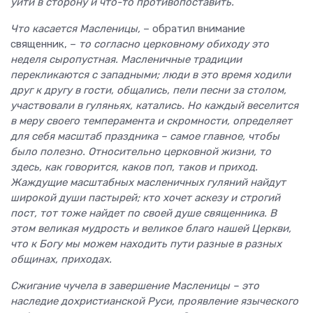
уйти в сторону и что-то противопоставить.
Что касается Масленицы,
– обратил внимание
священник, –
то согласно церковному обиходу это
неделя сыропустная. Масленичные традиции
перекликаются с западными; люди в это время ходили
друг к другу в гости, общались, пели песни за столом,
участвовали в гуляньях, катались. Но каждый веселится
в меру своего темперамента и скромности, определяет
для себя масштаб праздника – самое главное, чтобы
было полезно. Относительно церковной жизни, то
здесь, как говорится, каков поп, таков и приход.
Жаждущие масштабных масленичных гуляний найдут
широкой души пастырей; кто хочет аскезу и строгий
пост, тот тоже найдет по своей душе священника. В
этом великая мудрость и великое благо нашей Церкви,
что к Богу мы можем находить пути разные в разных
общинах, приходах.
Сжигание чучела в завершение Масленицы – это
наследие дохристианской Руси, проявление языческого