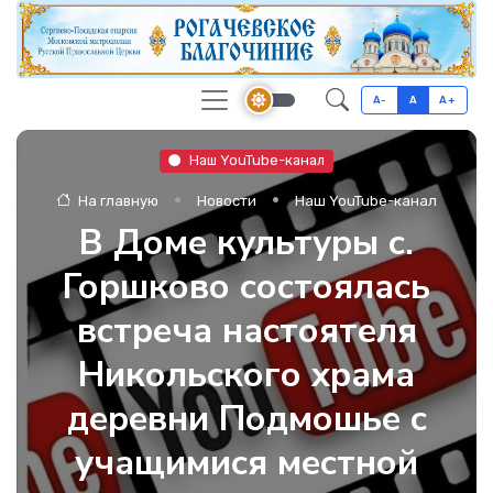
A-
A
A+
Наш YouTube-канал
На главную
Новости
Наш YouTube-канал
В Доме культуры с.
Горшково состоялась
встреча настоятеля
Никольского храма
деревни Подмошье с
учащимися местной