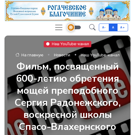
A-
A
A+
Наш YouTube-канал
На главную
Новости
Наш YouTube-канал
Фильм, посвященный
600-летию обретения
мощей преподобного
Сергия Радонежского,
воскресной школы
Спасо-Влахернского