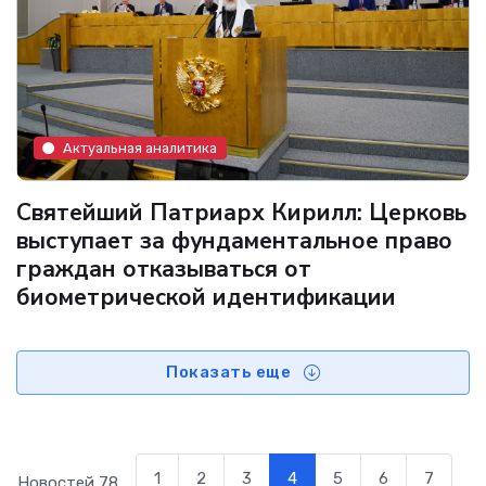
Актуальная аналитика
Святейший Патриарх Кирилл: Церковь
выступает за фундаментальное право
граждан отказываться от
биометрической идентификации
Показать еще
1
2
3
4
5
6
7
Новостей
78