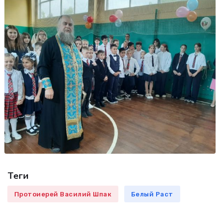
Теги
Протоиерей Василий Шпак
Белый Раст