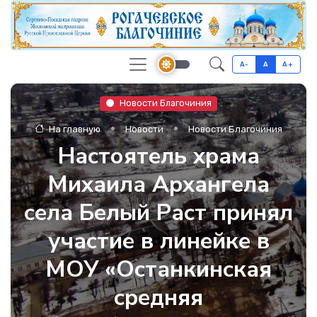
A-
A
A+
Новости Благочиния
На главную
Новости
Новости Благочиния
Настоятель храма
Михаила Архангела
села Белый Раст принял
участие в линейке в
МОУ «Останкинская
средняя