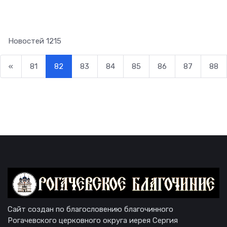
Новостей
1215
«
81
82
83
84
85
86
87
88
Сайт создан по благословению благочинного
Рогачевского церковного округа иерея Сергия