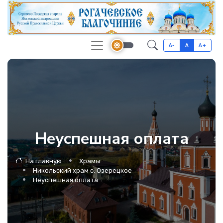
A-
A
A+
Неуспешная оплата
На главную
Храмы
Никольский храм с. Озерецкое
Неуспешная оплата